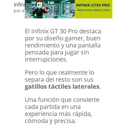
Infinix GT30 PRO GATILLOS
por
admin
|
Dic 16, 2025
|
Happy Tips
El Infinix GT 30 Pro destaca
por su diseño gamer, buen
rendimiento y una pantalla
pensada para jugar sin
interrupciones.
Pero lo que realmente lo
separa del resto son sus
gatillos táctiles laterales
.
Una función que convierte
cada partida en una
experiencia más rápida,
cómoda y precisa.