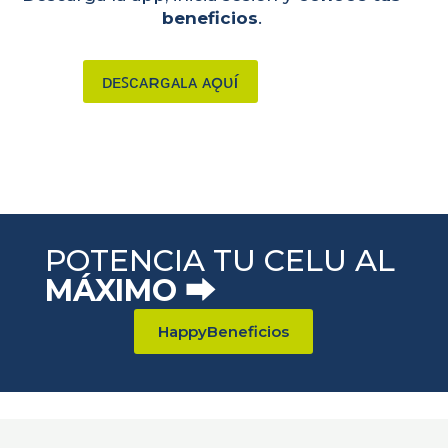
beneficios
.
ᴅᴇꜱᴄᴀʀɢᴀʟᴀ ᴀǫᴜí
POTENCIA TU CELU AL
MÁXIMO ⮕
HappyBeneficios