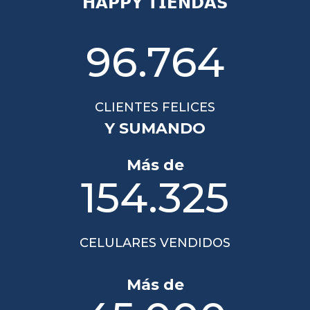
𝗛𝗔𝗣𝗣𝗬 𝗧𝗜𝗘𝗡𝗗𝗔𝗦
96.764
CLIENTES FELICES
Y SUMANDO
Más de
154.325
CELULARES VENDIDOS
Más de