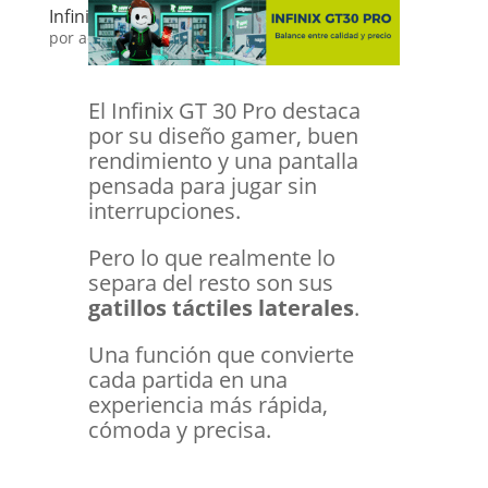
Infinix GT30 PRO GATILLOS
por
admin
|
Dic 16, 2025
|
Happy Tips
El Infinix GT 30 Pro destaca
por su diseño gamer, buen
rendimiento y una pantalla
pensada para jugar sin
interrupciones.
Pero lo que realmente lo
separa del resto son sus
gatillos táctiles laterales
.
Una función que convierte
cada partida en una
experiencia más rápida,
cómoda y precisa.