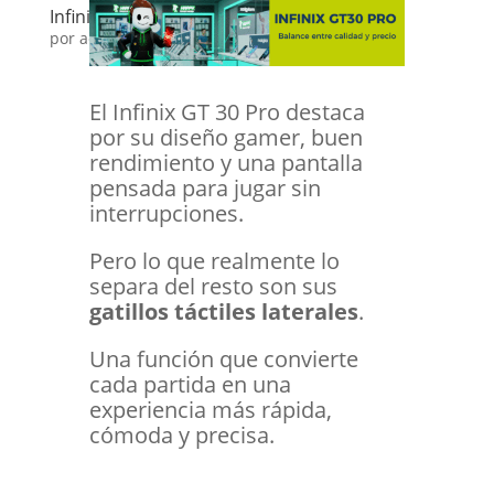
Infinix GT30 PRO GATILLOS
por
admin
|
Dic 16, 2025
|
Happy Tips
El Infinix GT 30 Pro destaca
por su diseño gamer, buen
rendimiento y una pantalla
pensada para jugar sin
interrupciones.
Pero lo que realmente lo
separa del resto son sus
gatillos táctiles laterales
.
Una función que convierte
cada partida en una
experiencia más rápida,
cómoda y precisa.