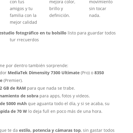
con tus
mejora color,
movimiento
amigos y tu
brillo y
sin tocar
familia con la
definición.
nada.
mejor calidad
estudio fotográfico en tu bolsillo
listo para guardar todos
tur rrecuerdos
ene por dentro también sorprende:
ador
MediaTek Dimensity 7300 Ultimate
(Pro) o
8350
e
(Premier).
12 GB de RAM
para que nada se trabe.
namiento de sobra
para apps, fotos y videos.
 de 5000 mAh
que aguanta todo el día, y si se acaba, su
ápida de 70 W
lo deja full en poco más de una hora.
 que te da
estilo, potencia y cámaras top
, sin gastar todos