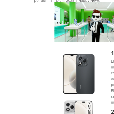
por
admin
|
Dic 4, 2025
|
Happy News
1
E
u
c
A
p
E
s
u
2