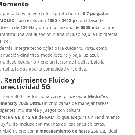
Momento
u pantalla es un verdadero punto fuerte:
6,7 pulgadas
MOLED
, con resolución
1080 × 2412 px
, una tasa de
efresco de
120 Hz
y un brillo máximo de
3500 nits
, lo que
arantiza una visualización nítida incluso bajo la luz directa
el sol.
demás, integra tecnologías para cuidar tu vista, como
tenuación dinámica, modo lectura y baja luz azul.
ara desbloquearlo, tiene un lector de huellas bajo la
antalla, lo que aporta comodidad y rapidez.
. Rendimiento Fluido y
Conectividad 5G
l Honor 400 Lite funciona con el procesador
MediaTek
imensity 7025 Ultra
, un chip capaz de manejar tareas
xigentes, multitaréa y juegos con soltura.
frece
8 GB o 12 GB de RAM
, lo que asegura un rendimiento
uy fluido, incluso con muchas aplicaciones abiertas.
ambién viene con
almacenamiento de hasta 256 GB
, ideal