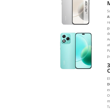
S
A
r
g
d
A
a
P
p
3
E
D
e
O
m
T