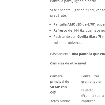
Pantalla para Jugar sin parar
Si te encanta jugar en tu cel, ver se
prepárate:
Pantalla AMOLED de 6,78″
súper
Refresco de 144 Hz
, que hace q
Resistente con
Gorilla Glass 7i
y 
sol sin problemas.
Básicamente,
una pantalla que e
Cámaras de otro nivel
Cámara
Lente ultra
principal de
gran angular
50 MP con
telefoto
OIS
(Premier) para
fotos nítidas
capturar