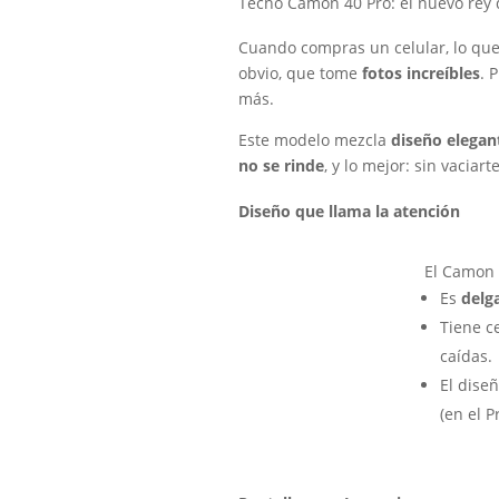
Tecno Camon 40 Pro: el nuevo rey d
Cuando compras un celular, lo que 
obvio, que tome
fotos increíbles
. 
más.
Este modelo mezcla
diseño elegan
no se rinde
, y lo mejor: sin vaciarte
Diseño que llama la atención
El Camon 
Es
delga
Tiene ce
caídas.
El diseñ
(en el 