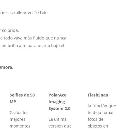
ries, scrollear en TikTok ,
 colorida.
ue todo vaya más fluido que nunca.
con brillo alto para usarlo bajo el
namora
.
Selfies de 50
PolarAce
FlashSnap
MP
Imaging
la función que
System 2.0
Graba los
te deja tomar
mejores
La ultima
fotos de
momentos
version que
objetos en