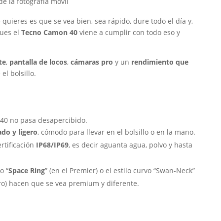
e la fotografía móvil
quieres es que se vea bien, sea rápido, dure todo el día y,
Pues el
Tecno Camon 40
viene a cumplir con todo eso y
te
,
pantalla de locos
,
cámaras pro
y un
rendimiento que
 el bolsillo.
40 no pasa desapercibido.
do y ligero
, cómodo para llevar en el bolsillo o en la mano.
rtificación
IP68/IP69
, es decir aguanta agua, polvo y hasta
o “
Space Ring
” (en el Premier) o el estilo curvo “Swan-Neck”
Pro) hacen que se vea premium y diferente.