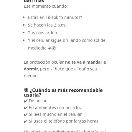
dan más
Ese momento cuando:
Estás en TikTok “5 minutos”
Se hacen las 2 a.m.
Tus ojos arden
Y el celular sigue brillando como sol de
mediodía ☀️😵
La protección ocular
no te va a mandar a
dormir
, pero sí hace que el daño sea
menor.
🎯 ¿Cuándo es más recomendable
usarla?
✔️ De noche
✔️ En ambientes con poca luz
✔️ Si lees mucho en el celular
✔️ Si usas el teléfono por largas horas
No afecta el rendimiento ni la batería, así