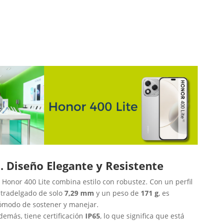
. Diseño Elegante y Resistente
l Honor 400 Lite combina estilo con robustez. Con un perfil
ltradelgado de solo
7,29 mm
y un peso de
171 g
, es
ómodo de sostener y manejar.
demás, tiene certificación
IP65
, lo que significa que está