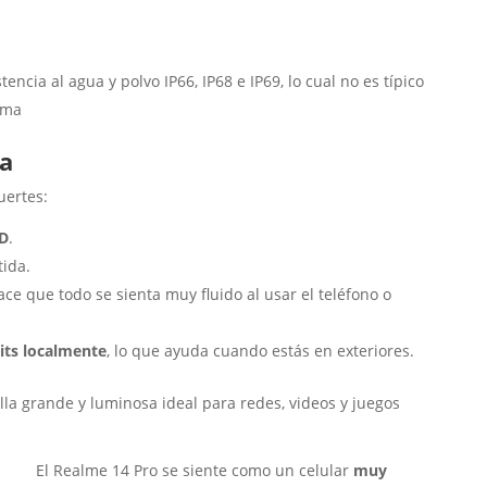
tencia al agua y polvo IP66, IP68 e IP69, lo cual no es típico
ama
pa
uertes:
D
.
tida.
ace que todo se sienta muy fluido al usar el teléfono o
its localmente
, lo que ayuda cuando estás en exteriores.
la grande y luminosa ideal para redes, videos y juegos
El Realme 14 Pro se siente como un celular
muy