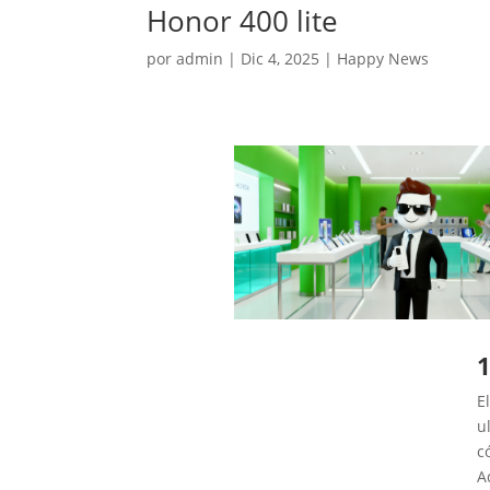
Honor 400 lite
por
admin
|
Dic 4, 2025
|
Happy News
1
E
u
c
A