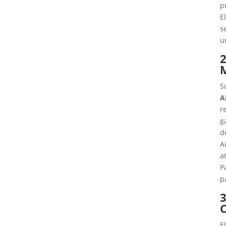
p
E
s
u
2
S
A
r
g
d
A
a
P
p
3
E