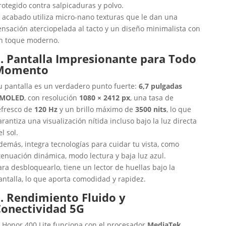
rotegido contra salpicaduras y polvo.
l acabado utiliza micro-nano texturas que le dan una
ensación aterciopelada al tacto y un diseño minimalista con
n toque moderno.
. Pantalla Impresionante para Todo
Momento
u pantalla es un verdadero punto fuerte:
6,7 pulgadas
MOLED
, con resolución
1080 × 2412 px
, una tasa de
efresco de
120 Hz
y un brillo máximo de
3500 nits
, lo que
arantiza una visualización nítida incluso bajo la luz directa
el sol.
demás, integra tecnologías para cuidar tu vista, como
tenuación dinámica, modo lectura y baja luz azul.
ara desbloquearlo, tiene un lector de huellas bajo la
antalla, lo que aporta comodidad y rapidez.
. Rendimiento Fluido y
Conectividad 5G
l Honor 400 Lite funciona con el procesador
MediaTek