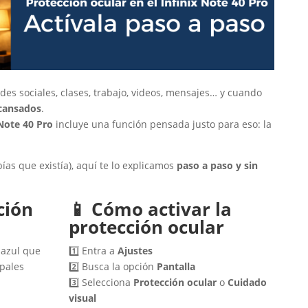
des sociales, clases, trabajo, videos, mensajes… y cuando
 cansados
.
 Note 40 Pro
incluye una función pensada justo para eso: la
bías que existía), aquí te lo explicamos
paso a paso y sin
ción
📱 Cómo activar la
protección ocular
 azul que
1️⃣ Entra a
Ajustes
ipales
2️⃣ Busca la opción
Pantalla
3️⃣ Selecciona
Protección ocular
o
Cuidado
visual