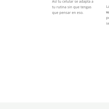
Así tu celular se adapta a
L
tu rutina sin que tengas
v
que pensar en eso.
p
s