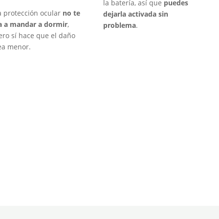
la batería, así que
puedes
a protección ocular
no te
dejarla activada sin
a a mandar a dormir
,
problema
.
ero sí hace que el daño
ea menor.