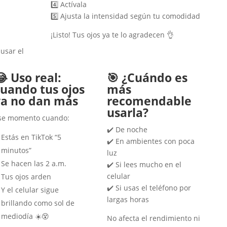
4️⃣ Actívala
5️⃣ Ajusta la intensidad según tu comodidad
¡Listo! Tus ojos ya te lo agradecen 👌
usar el
 Uso real:
🎯 ¿Cuándo es
cuando tus ojos
más
ya no dan más
recomendable
usarla?
se momento cuando:
✔️ De noche
Estás en TikTok “5
✔️ En ambientes con poca
minutos”
luz
Se hacen las 2 a.m.
✔️ Si lees mucho en el
celular
Tus ojos arden
✔️ Si usas el teléfono por
Y el celular sigue
largas horas
brillando como sol de
mediodía ☀️😵
No afecta el rendimiento ni