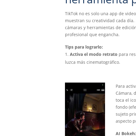
TikTok no es solo una app de video
muestran su creatividad cada día. 
cámaras y herramientas de edición
profesional que engancha.
Tips para lograrlo:
Activa el modo retrato
para resa
luzca más cinematográfico.
Para activ
Cámara, d
toca el ic
fondo (ef
sujeto pri
aspecto p
AI Bokeh: