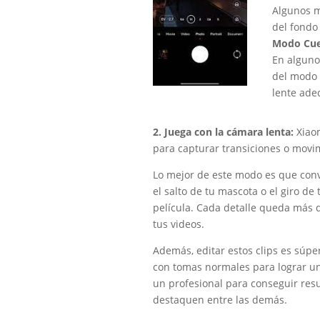
Algunos m
del fondo
Modo Cue
En alguno
del modo 
lente ade
2. Juega con la cámara lenta:
Xiao
para capturar transiciones o movim
Lo mejor de este modo es que convi
el salto de tu mascota o el giro d
película. Cada detalle queda más d
tus videos.
Además, editar estos clips es súpe
con tomas normales para lograr un 
un profesional para conseguir res
destaquen entre las demás.