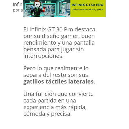
Infinix GT30 PRO GATILLOS
por
admin
|
Dic 16, 2025
|
Happy Tips
El Infinix GT 30 Pro destaca
por su diseño gamer, buen
rendimiento y una pantalla
pensada para jugar sin
interrupciones.
Pero lo que realmente lo
separa del resto son sus
gatillos táctiles laterales
.
Una función que convierte
cada partida en una
experiencia más rápida,
cómoda y precisa.