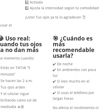
4️⃣ Actívala
5️⃣ Ajusta la intensidad según tu comodidad
¡Listo! Tus ojos ya te lo agradecen 👌
usar el
 Uso real:
🎯 ¿Cuándo es
cuando tus ojos
más
ya no dan más
recomendable
usarla?
se momento cuando:
✔️ De noche
Estás en TikTok “5
✔️ En ambientes con poca
minutos”
luz
Se hacen las 2 a.m.
✔️ Si lees mucho en el
celular
Tus ojos arden
✔️ Si usas el teléfono por
Y el celular sigue
largas horas
brillando como sol de
mediodía ☀️😵
No afecta el rendimiento ni