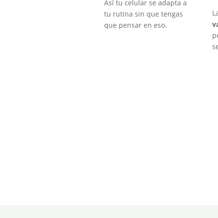
Así tu celular se adapta a
L
tu rutina sin que tengas
v
que pensar en eso.
p
s