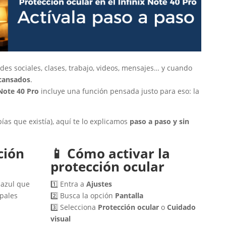
des sociales, clases, trabajo, videos, mensajes… y cuando
 cansados
.
 Note 40 Pro
incluye una función pensada justo para eso: la
bías que existía), aquí te lo explicamos
paso a paso y sin
ción
📱 Cómo activar la
protección ocular
 azul que
1️⃣ Entra a
Ajustes
ipales
2️⃣ Busca la opción
Pantalla
3️⃣ Selecciona
Protección ocular
o
Cuidado
visual