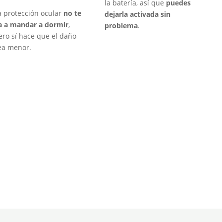
la batería, así que
puedes
a protección ocular
no te
dejarla activada sin
a a mandar a dormir
,
problema
.
ero sí hace que el daño
ea menor.